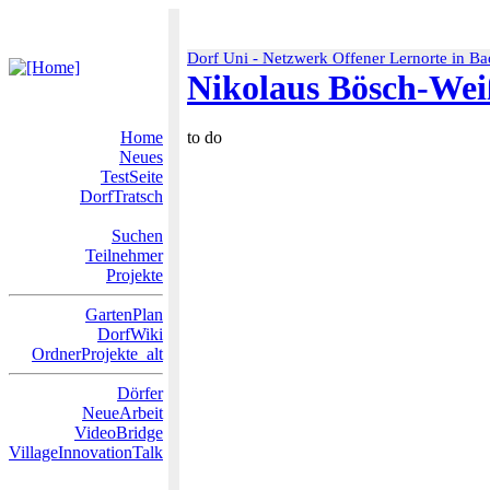
Dorf Uni - Netzwerk Offener Lernorte in 
Nikolaus Bösch-Wei
Home
to do
Neues
TestSeite
DorfTratsch
Suchen
Teilnehmer
Projekte
GartenPlan
DorfWiki
OrdnerProjekte_alt
Dörfer
NeueArbeit
VideoBridge
VillageInnovationTalk