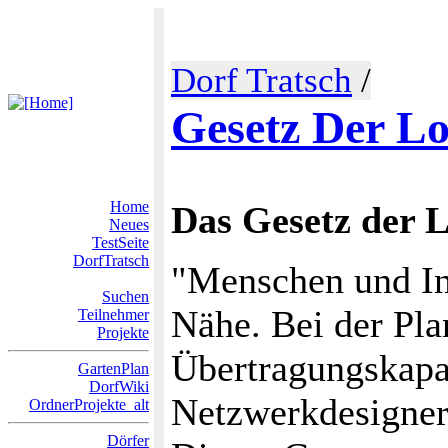
Dorf Tratsch
/
Gesetz Der Lo
Home
Das Gesetz der L
Neues
TestSeite
DorfTratsch
"Menschen und In
Suchen
Nähe. Bei der Pl
Teilnehmer
Projekte
Übertragungskapaz
GartenPlan
DorfWiki
Netzwerkdesigner 
OrdnerProjekte_alt
Dörfer