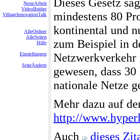
Dieses Gesetz sag
NeueArbeit
VideoBridge
mindestens 80 Pro
VillageInnovationTalk
kontinental und nu
AlleOrdner
AlleSeiten
zum Beispiel in d
Hilfe
Netzwerkverkehr 
Einstellungen
SeiteÄndern
gewesen, dass 30 
nationale Netze g
Mehr dazu auf de
http://www.hyperl
Auch
dieses Zit