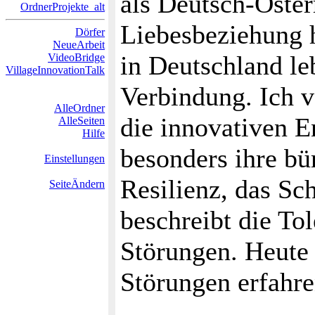
als Deutsch-Öster
OrdnerProjekte_alt
Liebesbeziehung 
Dörfer
NeueArbeit
in Deutschland le
VideoBridge
VillageInnovationTalk
Verbindung. Ich v
AlleOrdner
die innovativen E
AlleSeiten
Hilfe
besonders ihre b
Einstellungen
Resilienz, das Sc
SeiteÄndern
beschreibt die To
Störungen. Heute 
Störungen erfahre