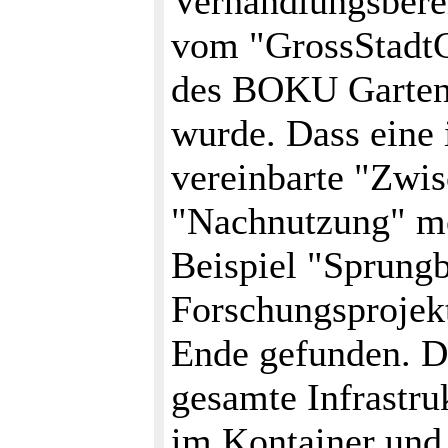
Verhandlungsbere
vom "GrossStadt
des BOKU Gartens
wurde. Dass eine
vereinbarte "Zwi
"Nachnutzung" mö
Beispiel "Sprungb
Forschungsprojekt 
Ende gefunden. Da
gesamte Infrastru
im Kontainer und