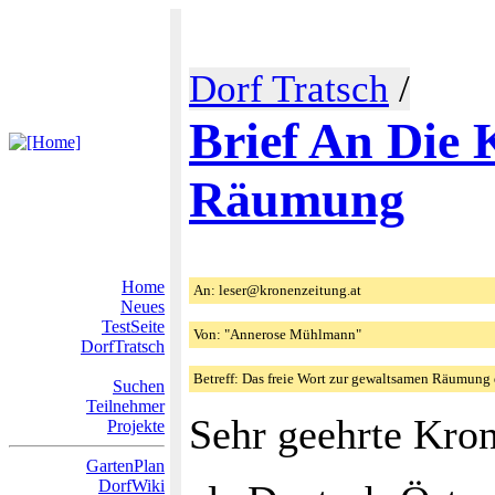
Dorf Tratsch
/
Brief An Die
Räumung
Home
An: leser@kronenzeitung.at
Neues
TestSeite
Von: "Annerose Mühlmann"
DorfTratsch
Betreff: Das freie Wort zur gewaltsamen Räumung
Suchen
Teilnehmer
Sehr geehrte Kro
Projekte
GartenPlan
DorfWiki