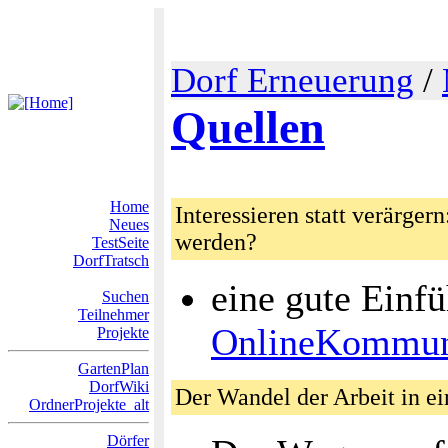
Dorf Erneuerung
/
Quellen
Home
Interessieren statt verärger
Neues
werden?
TestSeite
DorfTratsch
eine gute Einf
Suchen
Teilnehmer
OnlineKommun
Projekte
GartenPlan
DorfWiki
Der Wandel der Arbeit in ei
OrdnerProjekte_alt
Dörfer