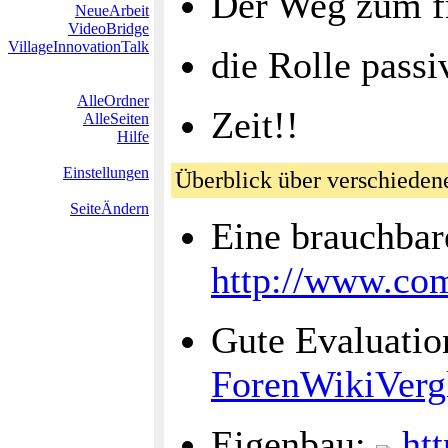
Der Weg zum fr
NeueArbeit
VideoBridge
VillageInnovationTalk
die Rolle pass
AlleOrdner
Zeit!!
AlleSeiten
Hilfe
Einstellungen
Überblick über verschieden
SeiteÄndern
Eine brauchbar
http://www.co
Gute Evaluati
ForenWikiVerg
Eigenbau:
htt