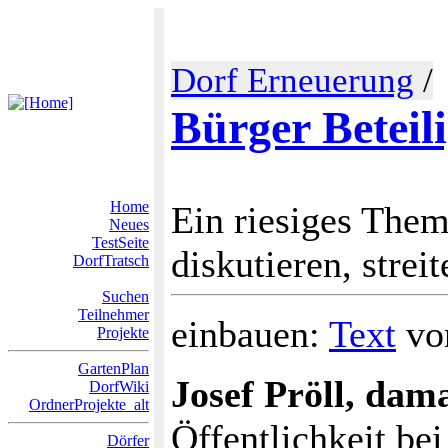
Dorf Erneuerung
/
Bürger Beteil
Home
Ein riesiges Them
Neues
TestSeite
diskutieren, streit
DorfTratsch
Suchen
Teilnehmer
einbauen:
Text
vo
Projekte
GartenPlan
Josef Pröll, dam
DorfWiki
OrdnerProjekte_alt
Öffentlichkeit be
Dörfer