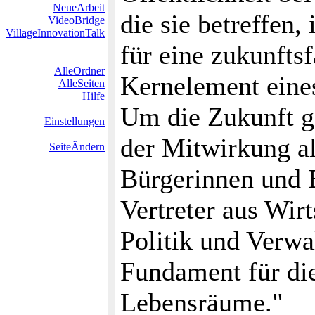
NeueArbeit
die sie betreffen,
VideoBridge
VillageInnovationTalk
für eine zukunfts
AlleOrdner
Kernelement eines
AlleSeiten
Hilfe
Um die Zukunft g
Einstellungen
der Mitwirkung al
SeiteÄndern
Bürgerinnen und 
Vertreter aus Wir
Politik und Verwa
Fundament für die
Lebensräume."