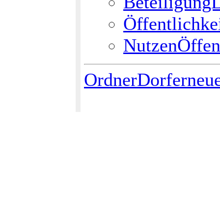
Beteiligung
Öffentlichke
NutzenÖffent
OrdnerDorferneu