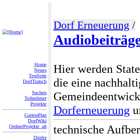
Dorf Erneuerung
/
Audiobeiträg
Home
Hier werden Stat
Neues
TestSeite
die eine nachhalt
DorfTratsch
Gemeindeentwick
Suchen
Teilnehmer
Projekte
Dorferneuerung
un
GartenPlan
DorfWiki
technische Aufber
OrdnerProjekte_alt
Dörfer