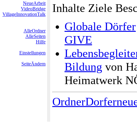
NeueArbeit
Inhalte Ziele Bes
VideoBridge
VillageInnovationTalk
Globale Dörfer
AlleOrdner
GIVE
AlleSeiten
Hilfe
Lebensbegleite
Einstellungen
Bildung
von Ha
SeiteÄndern
Heimatwerk N
OrdnerDorferneu