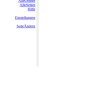
AlleOrdner
AlleSeiten
Hilfe
Einstellungen
SeiteÄndern