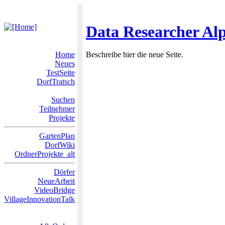
Data Researcher Al
Home
Beschreibe hier die neue Seite.
Neues
TestSeite
DorfTratsch
Suchen
Teilnehmer
Projekte
GartenPlan
DorfWiki
OrdnerProjekte_alt
Dörfer
NeueArbeit
VideoBridge
VillageInnovationTalk