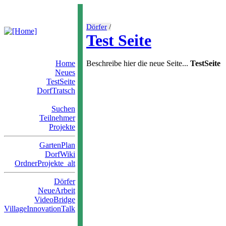
Dörfer
/
Test Seite
Home
Beschreibe hier die neue Seite...
TestSeite
Neues
TestSeite
DorfTratsch
Suchen
Teilnehmer
Projekte
GartenPlan
DorfWiki
OrdnerProjekte_alt
Dörfer
NeueArbeit
VideoBridge
VillageInnovationTalk