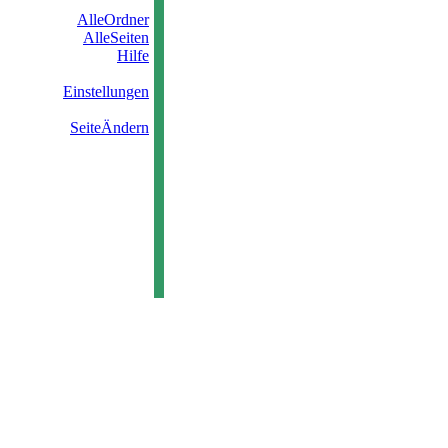
AlleOrdner
AlleSeiten
Hilfe
Einstellungen
SeiteÄndern