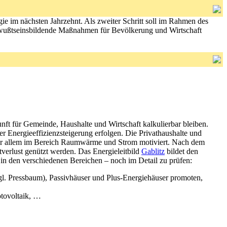
rgie im nächsten Jahrzehnt. Als zweiter Schritt soll im Rahmen des
bewußtseinsbildende Maßnahmen für Bevölkerung und Wirtschaft
nft für Gemeinde, Haushalte und Wirtschaft kalkulierbar bleiben.
 Energieeffizienzsteigerung erfolgen. Die Privathaushalte und
vor allem im Bereich Raumwärme und Strom motiviert. Nach dem
verlust genützt werden. Das Energieleitbild
Gablitz
bildet den
n in den verschiedenen Bereichen – noch im Detail zu prüfen:
gl. Pressbaum), Passivhäuser und Plus-Energiehäuser promoten,
otovoltaik, …