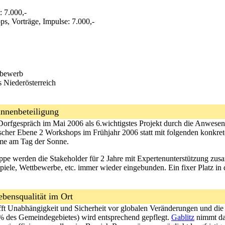
: 7.000,-
s, Vorträge, Impulse: 7.000,-
tbewerb
 Niederösterreich
r/innenbeteiligung
Dorfgespräch im Mai 2006 als 6.wichtigstes Projekt durch die Anwesende
litischer Ebene 2 Workshops im Frühjahr 2006 statt mit folgenden konkr
me am Tag der Sonne.
ppe werden die Stakeholder für 2 Jahre mit Expertenunterstützung zu
le, Wettbewerbe, etc. immer wieder eingebunden. Ein fixer Platz in 
Lebensqualität im Ort
ft Unabhängigkeit und Sicherheit vor globalen Veränderungen und die 
% des Gemeindegebietes) wird entsprechend gepflegt.
Gablitz
nimmt da