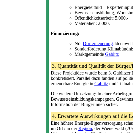
Energieleitbild – Experteninput
Bewusstseinsbildung, Workshop
Öffentlichkeitsarbeit: 5.000,-
Materialien: 2.000,-
Finanzierung:
Nö.
Dorferneuerung
-Ideenwet
Sonderförderung Klimabündnis
Marktgemeinde
Gablitz
3. Quantität und Qualität der Bürge
Diese Projektidee wurde beim 3. Gablitzer 
konkretisiert. Parallel dazu fanden auf po
erneuerbare Energie in
Gablitz
und Teilnah
Die weitere Umsetzung: In einer Arbeitsgru
Bewusstseinsbildungskampagnen, Gewinnspie
Information der BürgerInnen sicher.
4. Erwartete Auswirkungen auf die 
Eine höhere Energie-Eigenversorgung schaf
im Ort / in der
Region
; der Wienerwald (70