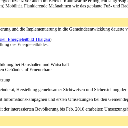
gieeffizienz vor allem im Bereich Raumwärme ermöglicht langfristig e
ten) Mobilität. Flankierende Maßnahmen wie das geplante Fuß- und R
ierung und die Implementierung in die Gemeindeentwicklung dauerte von
iel: Energieleitbild Thalgau
)
llung des Energieleitbildes:
ildung bei Haushalten und Wirtschaft
en Gebäude auf Erneuerbare
utzung
einderat, Herstellung gemeinsamer Sichtweisen und Sicherstellung der
9 mit Informationskampagnen und ersten Umsetzungen bei den Gemeind
it der interessierten Bevölkerung bis Feb. 2010 erarbeitet: Umsetzungs