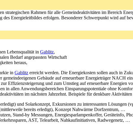
et den strategischen Rahmen für alle Gemeindeaktivitäten im Bereich Ene
g des Energieleitbildes erfolgen. Besonderer Schwerpunkt wird auf 
hen Lebensqualität in
Gablitz
,
nalen Bedarf angepassten Wirtschaft
keiten heraus,
arkie in
Gablitz
erreicht werden. Die Energiekosten sollen auch in Zuku
ler gemeindeeigenen Gebäude auf erneuerbare Energieträger NACH einer
 zur Effizienzsteigerung und zum Umstieg auf erneuerbare Energien 
llen in allen Anwendungsbereichen Einsparungspotentiale ohne Komfort
eaktivitäten im nächsten Jahrzehnt. Beispiele für denkbare Aktivitäte
erledigt) und Solarkonzept, Exkursionen zu interessanten Lösungen (v
mittlerweile bereits erledigt), Konzept Nahwärme Dorfzentrum, …
 nutzen, Stand-by Messungen, Energiesparlampenkoffer, Geräteinfo, Ph
 Verkehrssparen, AST, Telearbeit, Nahkaufinitiativen, Radwegenetz, …