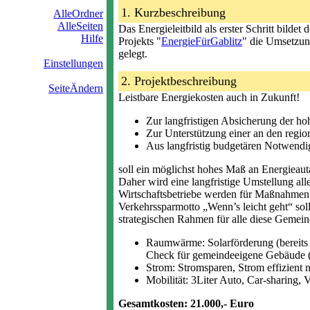
1. Kurzbeschreibung
AlleOrdner
AlleSeiten
Das Energieleitbild als erster Schritt bild
Hilfe
Projekts "
EnergieFürGablitz
" die Umsetzun
gelegt.
Einstellungen
2. Projektbeschreibung
SeiteÄndern
Leistbare Energiekosten auch in Zukunft!
Zur langfristigen Absicherung der ho
Zur Unterstützung einer an den regio
Aus langfristig budgetären Notwendig
soll ein möglichst hohes Maß an Energieaut
Daher wird eine langfristige Umstellung al
Wirtschaftsbetriebe werden für Maßnahmen
Verkehrssparmotto „Wenn’s leicht geht“ so
strategischen Rahmen für alle diese Gemeind
Raumwärme: Solarförderung (bereits 
Check für gemeindeeigene Gebäude (
Strom: Stromsparen, Strom effizient
Mobilität: 3Liter Auto, Car-sharing,
Gesamtkosten: 21.000,- Euro