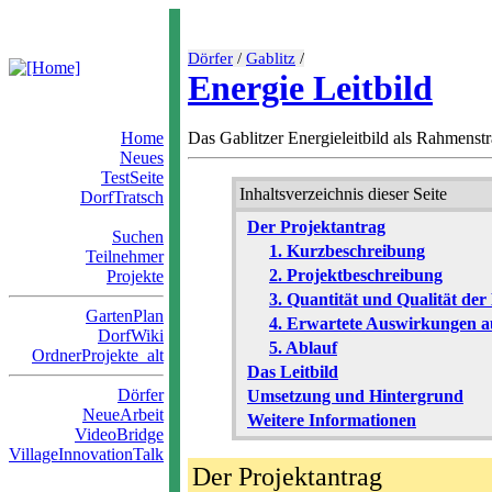
Dörfer
/
Gablitz
/
Energie Leitbild
Home
Das Gablitzer Energieleitbild als Rahmenstr
Neues
TestSeite
Inhaltsverzeichnis dieser Seite
DorfTratsch
Der Projektantrag
Suchen
1. Kurzbeschreibung
Teilnehmer
2. Projektbeschreibung
Projekte
3. Quantität und Qualität der
GartenPlan
4. Erwartete Auswirkungen au
DorfWiki
5. Ablauf
OrdnerProjekte_alt
Das Leitbild
Dörfer
Umsetzung und Hintergrund
NeueArbeit
Weitere Informationen
VideoBridge
VillageInnovationTalk
Der Projektantrag