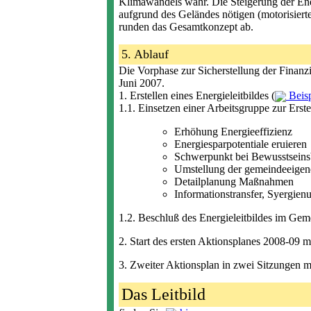
Klimawandels wahr. Die Steigerung der Ener
aufgrund des Geländes nötigen (motorisier
runden das Gesamtkonzept ab.
5. Ablauf
Die Vorphase zur Sicherstellung der Finanz
Juni 2007.
1. Erstellen eines Energieleitbildes (
Beisp
1.1. Einsetzen einer Arbeitsgruppe zur Erste
Erhöhung Energieeffizienz
Energiesparpotentiale eruieren
Schwerpunkt bei Bewusstseinsb
Umstellung der gemeindeeigen
Detailplanung Maßnahmen
Informationstransfer, Syergien
1.2. Beschluß des Energieleitbildes im Gem
2. Start des ersten Aktionsplanes 2008-0
3. Zweiter Aktionsplan in zwei Sitzungen m
Das Leitbild