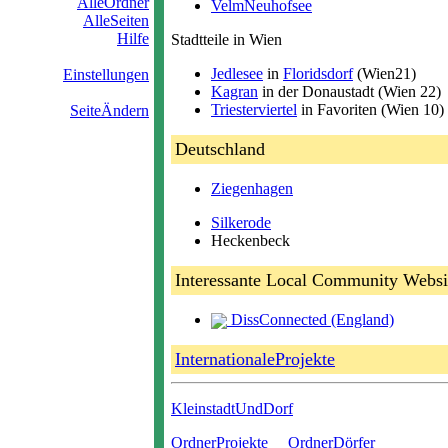
AlleOrdner
VelmNeuhofsee
AlleSeiten
Hilfe
Stadtteile in Wien
Jedlesee
in
Floridsdorf
(Wien21)
Einstellungen
Kagran
in der Donaustadt (Wien 22)
Triesterviertel
in Favoriten (Wien 10)
SeiteÄndern
Deutschland
Ziegenhagen
Silkerode
Heckenbeck
Interessante Local Community Websi
DissConnected (England)
InternationaleProjekte
KleinstadtUndDorf
OrdnerProjekte
OrdnerDörfer