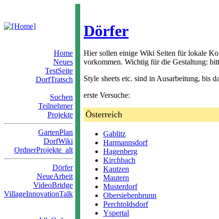
Dörfer
Home
Hier sollen einige Wiki Seiten für lokale 
Neues
vorkommen. Wichtig für die Gestaltung: bitt
TestSeite
Style sheets etc. sind in Ausarbeitung, bis 
DorfTratsch
erste Versuche:
Suchen
Teilnehmer
Österreich
Projekte
GartenPlan
Gablitz
DorfWiki
Harmannsdorf
OrdnerProjekte_alt
Hagenberg
Kirchbach
Dörfer
Kautzen
NeueArbeit
Mautern
VideoBridge
Musterdorf
VillageInnovationTalk
Obersiebenbrunn
Perchtoldsdorf
Yspertal