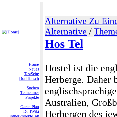
Alternative Zu Ein
Alternative
/
Them
Hos Tel
Home
Hostel ist die en
Neues
TestSeite
Herberge. Daher b
DorfTratsch
englischsprachig
Suchen
Teilnehmer
Projekte
Australien, Großb
GartenPlan
Herbergen des je
DorfWiki
OrdnerProjekte_alt