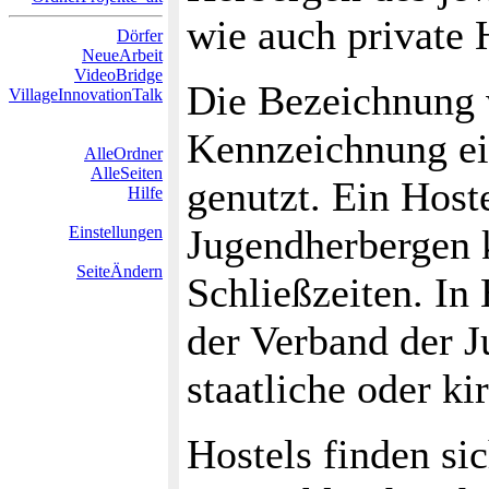
wie auch private 
Dörfer
NeueArbeit
VideoBridge
Die Bezeichnung 
VillageInnovationTalk
Kennzeichnung ein
AlleOrdner
AlleSeiten
genutzt. Ein Host
Hilfe
Jugendherbergen 
Einstellungen
SeiteÄndern
Schließzeiten. In
der Verband der J
staatliche oder ki
Hostels finden s