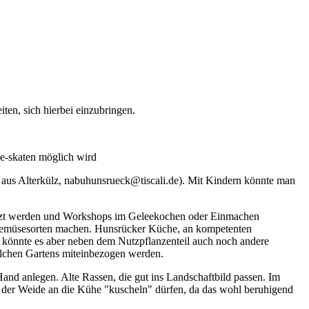
ten, sich hierbei einzubringen.
ne-skaten möglich wird
r aus Alterkülz, nabuhunsrueck@tiscali.de). Mit Kindern könnte man
anzt werden und Workshops im Geleekochen oder Einmachen
- Gemüsesorten machen. Hunsrücker Küche, an kompetenten
 könnte es aber neben dem Nutzpflanzenteil auch noch andere
solchen Gartens miteinbezogen werden.
Hand anlegen. Alte Rassen, die gut ins Landschaftbild passen. Im
uf der Weide an die Kühe "kuscheln" dürfen, da das wohl beruhigend