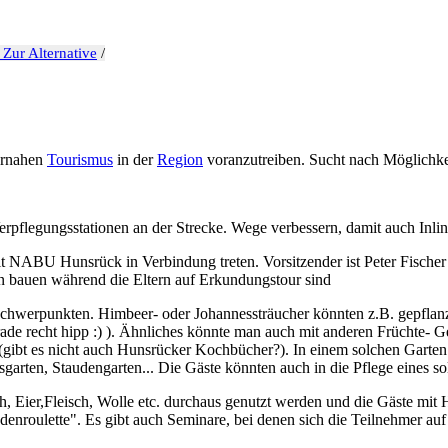
 Zur Alternative
/
urnahen
Tourismus
in der
Region
voranzutreiben. Sucht nach Möglichkei
erpflegungsstationen an der Strecke. Wege verbessern, damit auch Inli
mit NABU Hunsrück in Verbindung treten. Vorsitzender ist Peter Fische
bauen während die Eltern auf Erkundungstour sind
 Schwerpunkten. Himbeer- oder Johannessträucher könnten z.B. gepfl
ade recht hipp :) ). Ähnliches könnte man auch mit anderen Früchte
(gibt es nicht auch Hunsrücker Kochbücher?). In einem solchen Garten
gsgarten, Staudengarten... Die Gäste könnten auch in die Pflege eines 
h, Eier,Fleisch, Wolle etc. durchaus genutzt werden und die Gäste mit 
denroulette". Es gibt auch Seminare, bei denen sich die Teilnehmer a