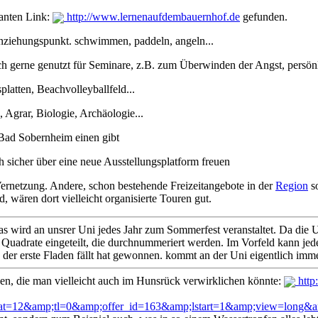
santen Link:
http://www.lernenaufdembauernhof.de
gefunden.
Anziehungspunkt. schwimmen, paddeln, angeln...
uch gerne genutzt für Seminare, z.B. zum Überwinden der Angst, persön
latten, Beachvolleyballfeld...
 Agrar, Biologie, Archäologie...
 Bad Sobernheim einen gibt
 sicher über eine neue Ausstellungsplatform freuen
 Vernetzung. Andere, schon bestehende Freizeitangebote in der
Region
so
, wären dort vielleicht organisierte Touren gut.
 wird an unsrer Uni jedes Jahr zum Sommerfest veranstaltet. Da die U
e Quadrate eingeteilt, die durchnummeriert werden. Im Vorfeld kann j
 der erste Fladen fällt hat gewonnen. kommt an der Uni eigentlich imm
deen, die man vielleicht auch im Hunsrück verwirklichen könnte:
http
kat=12&amp;tl=0&amp;offer_id=163&amp;lstart=1&amp;view=lo