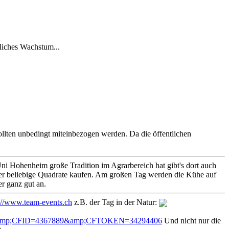
liches Wachstum...
llten unbedingt miteinbezogen werden. Da die öffentlichen
ni Hohenheim große Tradition im Agrarbereich hat gibt's dort auch
eder beliebige Quadrate kaufen. Am großen Tag werden die Kühe auf
er ganz gut an.
://www.team-events.ch
z.B. der Tag in der Natur:
ng&amp;CFID=4367889&amp;CFTOKEN=34294406
Und nicht nur die