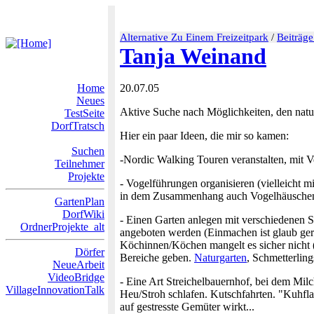
Alternative Zu Einem Freizeitpark
/
Beiträge
Tanja Weinand
Home
20.07.05
Neues
Aktive Suche nach Möglichkeiten, den nat
TestSeite
DorfTratsch
Hier ein paar Ideen, die mir so kamen:
Suchen
-Nordic Walking Touren veranstalten, mit V
Teilnehmer
Projekte
- Vogelführungen organisieren (vielleicht 
in dem Zusammenhang auch Vogelhäuschen 
GartenPlan
DorfWiki
- Einen Garten anlegen mit verschiedenen
OrdnerProjekte_alt
angeboten werden (Einmachen ist glaub ger
Köchinnen/Köchen mangelt es sicher nicht 
Dörfer
Bereiche geben.
Naturgarten
, Schmetterlin
NeueArbeit
VideoBridge
- Eine Art Streichelbauernhof, bei dem Milc
VillageInnovationTalk
Heu/Stroh schlafen. Kutschfahrten. "Kuhfla
auf gestresste Gemüter wirkt...