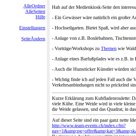
AlleOrdner
Hab auf der Medienkiosk-Seite den interes
AlleSeiten
Hilfe
- Ein Gewässer wäre natürlich ein großer 
Einstellungen
- Hochseilgarten. Bietet Spaß, wird aber a
- Anlage von z.B. Boulebahnen, Tischtennisp
SeiteÄndern
- Vorträge/Workshops zu
Themen
wie Wald,
- Anlage eines Barfußpfades wie es z.B. in
- Auch die Hunsrücker Künstler würden sich
- Wichtig finde ich auf jeden Fall auch die
Verkehrsanbindungen nicht so prickelnd sind
Kurze Erklärung zum Kuhfladenroulette: Das
viele Kühe. Eine Weide wird in viele klein
die Weide gelassen, und das Quadrat, in das
Auf dieser Seite sind ein paar ganz nette I
http://www.team-events.ch/index.cfm?
nav=1&amp;pg=offer&amp;kat=3&amp;s