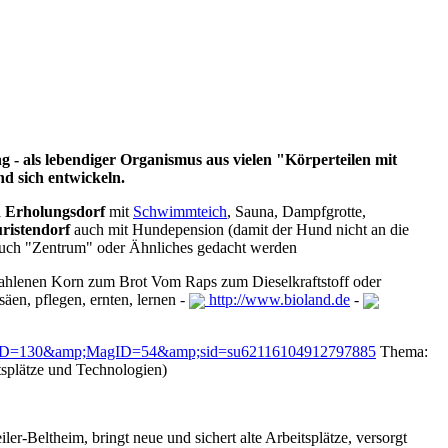
- als lebendiger Organismus aus vielen "Körperteilen mit
d sich entwickeln.
d Erholungsdorf
mit
Schwimmteich
, Sauna, Dampfgrotte,
ristendorf
auch mit Hundepension (damit der Hund nicht an die
auch "Zentrum" oder Ähnliches gedacht werden
ahlenen Korn zum Brot Vom Raps zum Dieselkraftstoff oder
en, pflegen, ernten, lernen -
http://www.bioland.de
-
MenuID=130&amp;MagID=54&amp;sid=su62116104912797885
Thema:
tsplätze und Technologien)
-Beltheim, bringt neue und sichert alte Arbeitsplätze, versorgt