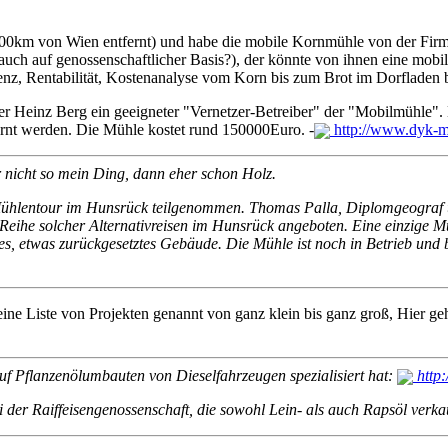
100km von Wien entfernt) und habe die mobile Kornmühle von der Fir
t auch auf genossenschaftlicher Basis?), der könnte von ihnen eine mo
z, Rentabilität, Kostenanalyse vom Korn bis zum Brot im Dorfladen b
r Heinz Berg ein geeigneter "Vernetzer-Betreiber" der "Mobilmühle". D
rnt werden. Die Mühle kostet rund 150000Euro. -
http://www.dyk-m
 nicht so mein Ding, dann eher schon Holz.
 Mühlentour im Hunsrück teilgenommen.
Thomas Palla, Diplomgeograf 
e Reihe solcher Alternativreisen im Hunsrück angeboten.
Eine einzige M
s, etwas zurückgesetztes Gebäude. Die Mühle ist noch in Betrieb und 
eine Liste von Projekten genannt von ganz klein bis ganz groß, Hier ge
auf Pflanzenölumbauten von Dieselfahrzeugen spezialisiert hat:
http:
i der Raiffeisengenossenschaft, die sowohl Lein- als auch Rapsöl verk