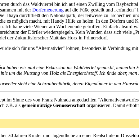
ten durch das Waldviertel bin ich auf einen Zwilling vom Baybachtal 
zusammen mit der
Dorferneuerung
auf die Füße gestellt und „erfunden“ 
Die Thaya durchfließt den Nationalpark, der teilweise zu Tschechien un
ie es möglich macht, mit Handy Hilfe zu holen. In den Dörfern und Kl
 Ich habe viele Wiener am Wochenende getroffen. Einfach absurd wäre d
nreichtum der Dörfler wiederspiegeln. Kein Wunder, dass sich viele „
el der Zukunftsforscher Matthias Horx in Primersdorf.
ürde sich für uns "Alternativler" lohnen, besonders in Verbindung mi
ck haben wir mal eine Exkursion ins Waldviertel gemacht, immerhin E
Linie um die Nutzung von Holz als Energierohstoff. Ich finde aber, man 
orweiler steht eine Schraubenfabrik, deren Eigentümer in den Hunsrüc
t im Sinne des von Franz Nahrada angedachten "Alternativentwurfes"
ich z.B. als
gemeinnützige Genossenschaft
organisieren. Damit erhöht
er 30 Jahren Kinder und Jugendliche an einer Realschule in Düsseldorf