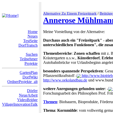
Alternative Zu Einem Freizeitpark
/
Beiträge
Annerose Mühlman
Home
Meine Vorstellung von der Alternative:
Neues
Durchaus auch ein "Freizeitpark" - aber
TestSeite
unterschiedlichen Funktionen", die zusa
DorfTratsch
Themenbereiche
:
Zonen schaffen
mit z. 
Suchen
Kräutergarten u.s.w.,
Künstlerdorf
,
Erlebn
Teilnehmer
Autobahnbrücke vor Urlaubsbeginn angelei
Projekte
besonders spannende Perspektiven
: Ges
GartenPlan
Pflanzenölkraftstoff -
http://www.biotrieb
DorfWiki
http://www.oekolandbau.de
und www.bunde
OrdnerProjekte_alt
weitere Anregungen gefunden unter
: -
Dörfer
Forschungsarbeit des Philosophen Prof. Fr
NeueArbeit
VideoBridge
Themen
: Biobauern, Bioprodukte, Förde
VillageInnovationTalk
Thema
:
Kornmühle
: vom vollwertig gemah