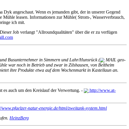
ma Dyk angeschaut. Wenn es jemanden gibt, der in unserer Gegend
bile Mühle leasen. Informationen zur Mühle( Strom-, Wasserverbrauch,
ringe ich mit.
ieser Job verlangt "Allroundqualitäten" über die er zu verfügen
ill.com
und Busunternehmer in Simmern und Lahr/Hunsrück (
MAIL geo-
ühle war noch in Betrieb und zwar in Zilshausen, von Beltheim
bietet ihre Produkte etwa auf dem Wochenmarkt in Kastellaun an.
ht es auch um den Kreislauf der Verwertung. -
http://www.at-
//www.pfaelzer-natur-energie.de/html/zweitank-system.html
aufen.
HeinzBerg