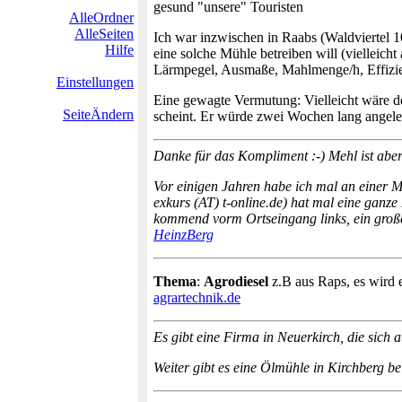
gesund "unsere" Touristen
AlleOrdner
AlleSeiten
Ich war inzwischen in Raabs (Waldviertel 
Hilfe
eine solche Mühle betreiben will (vielleich
Lärmpegel, Ausmaße, Mahlmenge/h, Effizien
Einstellungen
Eine gewagte Vermutung: Vielleicht wäre de
SeiteÄndern
scheint. Er würde zwei Wochen lang angele
Danke für das Kompliment :-) Mehl ist aber
Vor einigen Jahren habe ich mal an einer
exkurs (AT) t-online.de) hat mal eine ganz
kommend vorm Ortseingang links, ein große
HeinzBerg
Thema
:
Agrodiesel
z.B aus Raps, es wird 
agrartechnik.de
Es gibt eine Firma in Neuerkirch, die sich 
Weiter gibt es eine Ölmühle in Kirchberg be