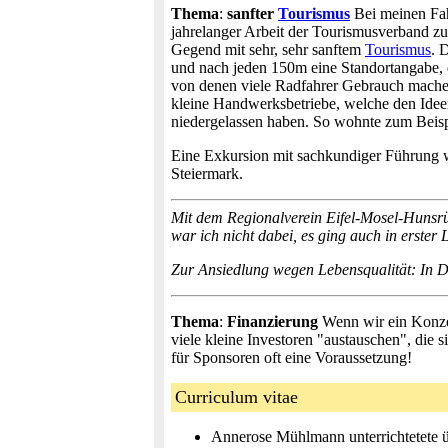
Thema
:
sanfter
Tourismus
Bei meinen Fahr
jahrelanger Arbeit der Tourismusverband 
Gegend mit sehr, sehr sanftem
Tourismus
. 
und nach jeden 150m eine Standortangabe, d
von denen viele Radfahrer Gebrauch machen.
kleine Handwerksbetriebe, welche den Idee
niedergelassen haben. So wohnte zum Beispi
Eine Exkursion mit sachkundiger Führung w
Steiermark.
Mit dem Regionalverein Eifel-Mosel-Hunsrü
war ich nicht dabei, es ging auch in erster 
Zur Ansiedlung wegen Lebensqualität: In D
Thema
:
Finanzierung
Wenn wir ein Konzep
viele kleine Investoren "austauschen", die s
für Sponsoren oft eine Voraussetzung!
Curriculum vitae
Annerose Mühlmann unterrichtetete üb