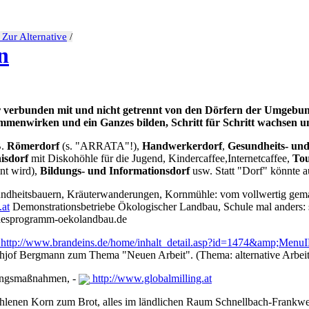
 Zur Alternative
/
n
 verbunden mit und nicht getrennt von den Dörfern der Umgebung 
mmenwirken und ein Ganzes bilden, Schritt für Schritt wachsen un
B.
Römerdorf
(s. "ARRATA"!),
Handwerkerdorf
,
Gesundheits- un
isdorf
mit Diskohöhle für die Jugend, Kindercaffee,Internetcaffee,
Tou
nt wird),
Bildungs- und Informationsdorf
usw. Statt "Dorf" könnte 
undheitsbauern, Kräuterwanderungen, Kornmühle: vom vollwertig gem
.at
Demonstrationsbetriebe Ökologischer Landbau, Schule mal anders: sä
sprogramm-oekolandbau.de
http://www.brandeins.de/home/inhalt_detail.asp?id=1474&amp;
ithjof Bergmann zum Thema "Neuen Arbeit". (Thema: alternative Arbei
rungsmaßnahmen, -
http://www.globalmilling.at
lenen Korn zum Brot, alles im ländlichen Raum Schnellbach-Frankweiler