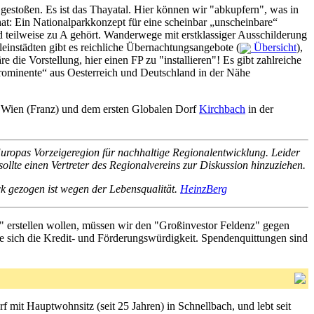
gestoßen. Es ist das Thayatal. Hier können wir "abkupfern", was in
hat: Ein Nationalparkkonzept für eine scheinbar „unscheinbare“
d teilweise zu A gehört. Wanderwege mit erstklassiger Ausschilderung
einstädten gibt es reichliche Übernachtungsangebote (
Übersicht
),
ie Vorstellung, hier einen FP zu "installieren"! Es gibt zahlreiche
Prominente“ aus Oesterreich und Deutschland in der Nähe
t Wien (Franz) und dem ersten Globalen Dorf
Kirchbach
in der
uropas Vorzeigeregion für nachhaltige Regionalentwicklung. Leider
sollte einen Vertreter des Regionalvereins zur Diskussion hinzuziehen.
k gezogen ist wegen der Lebensqualität.
HeinzBerg
 erstellen wollen, müssen wir den "Großinvestor Feldenz" gegen
e sich die Kredit- und Förderungswürdigkeit. Spendenquittungen sind
 mit Hauptwohnsitz (seit 25 Jahren) in Schnellbach, und lebt seit