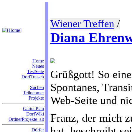
Wiener Treffen
/
Diana Ehrenw
Home
Neues
Grüßgott! So eine
TestSeite
DorfTratsch
Spontanes, Transit
Suchen
Teilnehmer
Web-Seite und nic
Projekte
GartenPlan
DorfWiki
Franz, der mich 
OrdnerProjekte_alt
hat, beschreibt se
Dörfer