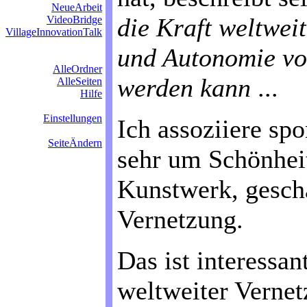
NeueArbeit
die Kraft weltwei
VideoBridge
VillageInnovationTalk
und Autonomie vo
AlleOrdner
werden kann
...
AlleSeiten
Hilfe
Einstellungen
Ich assoziiere sp
SeiteÄndern
sehr um Schönhei
Kunstwerk, gescha
Vernetzung.
Das ist interessan
weltweiter Vernet