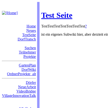
Test Seite
Home
TestTestTestTestTestTestTest
?
Neues
ist ein eigenes Subwiki hier, aber derzteit e
TestSeite
DorfTratsch
Suchen
Teilnehmer
Projekte
GartenPlan
DorfWiki
OrdnerProjekte_alt
Dörfer
NeueArbeit
VideoBridge
VillageInnovationTalk