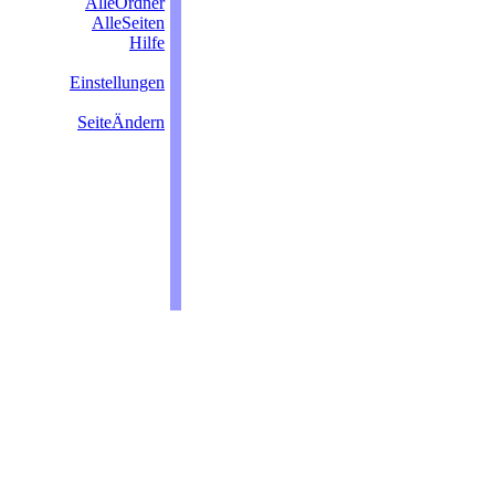
AlleOrdner
AlleSeiten
Hilfe
Einstellungen
SeiteÄndern