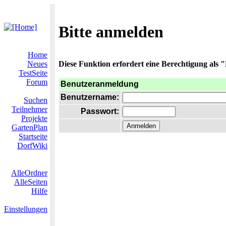
Bitte anmelden
Home
Neues
Diese Funktion erfordert eine Berechtigung als "
TestSeite
Forum
Benutzeranmeldung
Benutzername:
Suchen
Teilnehmer
Passwort:
Projekte
GartenPlan
Startseite
DorfWiki
AlleOrdner
AlleSeiten
Hilfe
Einstellungen