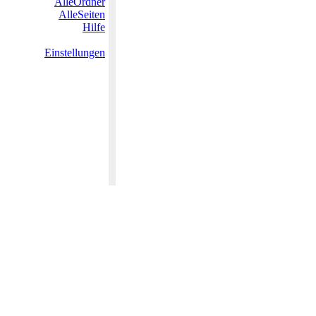
AlleOrdner
AlleSeiten
Hilfe
Einstellungen