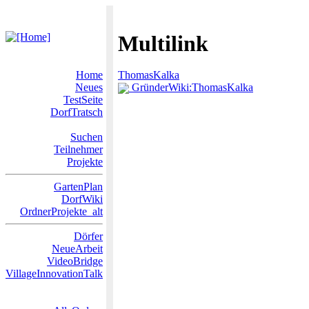
Multilink
Home
ThomasKalka
Neues
GründerWiki:ThomasKalka
TestSeite
DorfTratsch
Suchen
Teilnehmer
Projekte
GartenPlan
DorfWiki
OrdnerProjekte_alt
Dörfer
NeueArbeit
VideoBridge
VillageInnovationTalk