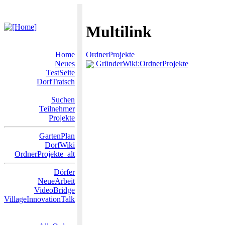
Multilink
Home
OrdnerProjekte
Neues
GründerWiki:OrdnerProjekte
TestSeite
DorfTratsch
Suchen
Teilnehmer
Projekte
GartenPlan
DorfWiki
OrdnerProjekte_alt
Dörfer
NeueArbeit
VideoBridge
VillageInnovationTalk