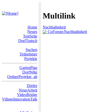
Multilink
Home
Nachhaltigkeit
Neues
CoForum:Nachhaltigkeit
TestSeite
DorfTratsch
Suchen
Teilnehmer
Projekte
GartenPlan
DorfWiki
OrdnerProjekte_alt
Dörfer
NeueArbeit
VideoBridge
VillageInnovationTalk