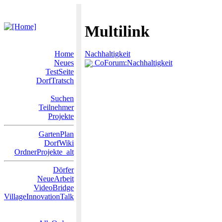
Multilink
Home
Nachhaltigkeit
Neues
CoForum:Nachhaltigkeit
TestSeite
DorfTratsch
Suchen
Teilnehmer
Projekte
GartenPlan
DorfWiki
OrdnerProjekte_alt
Dörfer
NeueArbeit
VideoBridge
VillageInnovationTalk