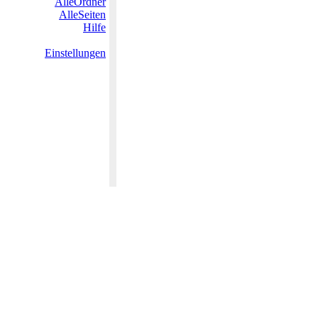
AlleOrdner
AlleSeiten
Hilfe
Einstellungen