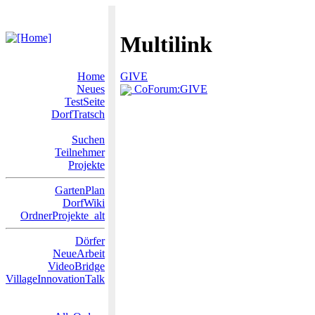
Multilink
Home
GIVE
Neues
CoForum:GIVE
TestSeite
DorfTratsch
Suchen
Teilnehmer
Projekte
GartenPlan
DorfWiki
OrdnerProjekte_alt
Dörfer
NeueArbeit
VideoBridge
VillageInnovationTalk