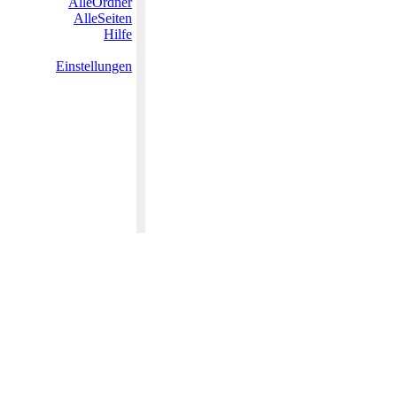
AlleOrdner
AlleSeiten
Hilfe
Einstellungen