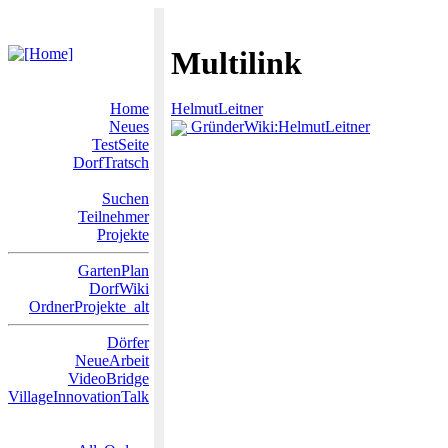
Multilink
Home
HelmutLeitner
Neues
GründerWiki:HelmutLeitner
TestSeite
DorfTratsch
Suchen
Teilnehmer
Projekte
GartenPlan
DorfWiki
OrdnerProjekte_alt
Dörfer
NeueArbeit
VideoBridge
VillageInnovationTalk