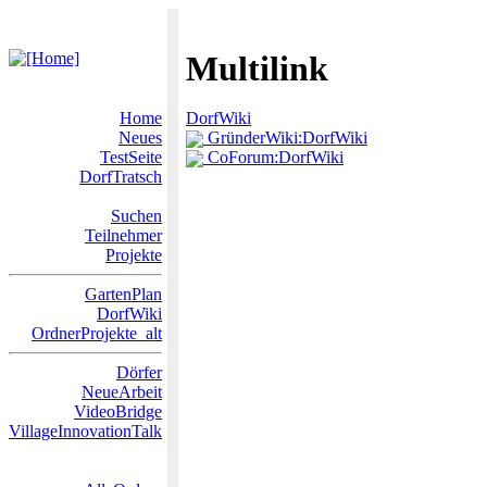
Multilink
Home
DorfWiki
Neues
GründerWiki:DorfWiki
TestSeite
CoForum:DorfWiki
DorfTratsch
Suchen
Teilnehmer
Projekte
GartenPlan
DorfWiki
OrdnerProjekte_alt
Dörfer
NeueArbeit
VideoBridge
VillageInnovationTalk