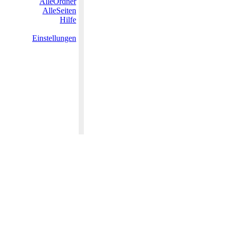
AlleOrdner
AlleSeiten
Hilfe
Einstellungen