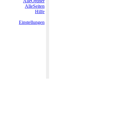
AlleOrdner
AlleSeiten
Hilfe
Einstellungen