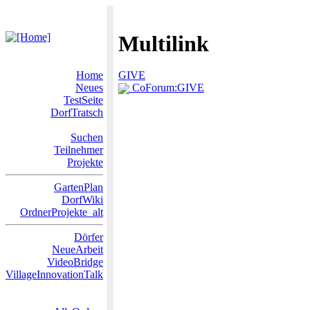
Multilink
Home
GIVE
Neues
CoForum:GIVE
TestSeite
DorfTratsch
Suchen
Teilnehmer
Projekte
GartenPlan
DorfWiki
OrdnerProjekte_alt
Dörfer
NeueArbeit
VideoBridge
VillageInnovationTalk