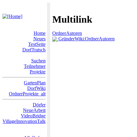
Multilink
Home
OrdnerAutoren
Neues
GründerWiki:OrdnerAutoren
TestSeite
DorfTratsch
Suchen
Teilnehmer
Projekte
GartenPlan
DorfWiki
OrdnerProjekte_alt
Dörfer
NeueArbeit
VideoBridge
VillageInnovationTalk