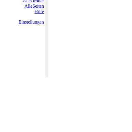
AlleOrdner
AlleSeiten
Hilfe
Einstellungen