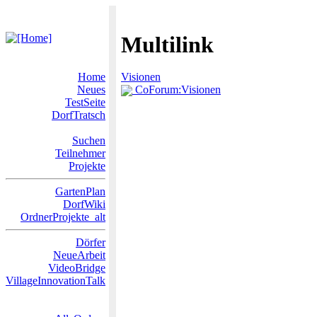
Multilink
Home
Visionen
Neues
CoForum:Visionen
TestSeite
DorfTratsch
Suchen
Teilnehmer
Projekte
GartenPlan
DorfWiki
OrdnerProjekte_alt
Dörfer
NeueArbeit
VideoBridge
VillageInnovationTalk