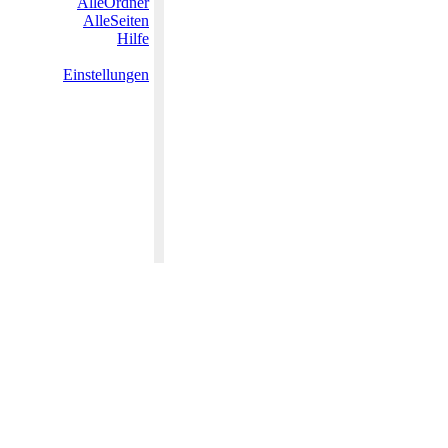
AlleOrdner
AlleSeiten
Hilfe
Einstellungen