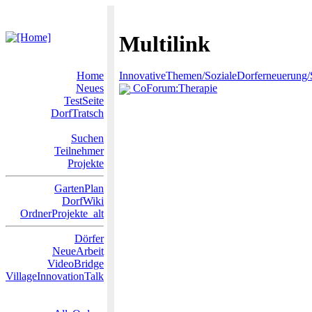
Multilink
Home
InnovativeThemen/SozialeDorferneuerun
Neues
CoForum:Therapie
TestSeite
DorfTratsch
Suchen
Teilnehmer
Projekte
GartenPlan
DorfWiki
OrdnerProjekte_alt
Dörfer
NeueArbeit
VideoBridge
VillageInnovationTalk