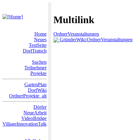
Multilink
Home
OrdnerVeranstaltungen
Neues
GründerWiki:OrdnerVeranstaltungen
TestSeite
DorfTratsch
Suchen
Teilnehmer
Projekte
GartenPlan
DorfWiki
OrdnerProjekte_alt
Dörfer
NeueArbeit
VideoBridge
VillageInnovationTalk