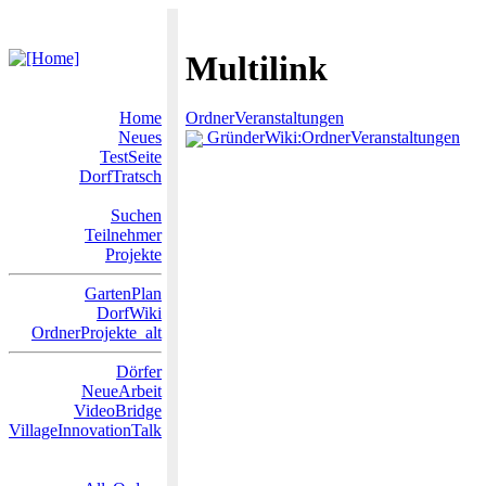
Multilink
Home
OrdnerVeranstaltungen
Neues
GründerWiki:OrdnerVeranstaltungen
TestSeite
DorfTratsch
Suchen
Teilnehmer
Projekte
GartenPlan
DorfWiki
OrdnerProjekte_alt
Dörfer
NeueArbeit
VideoBridge
VillageInnovationTalk