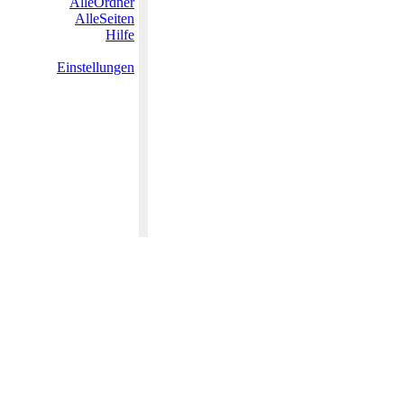
AlleOrdner
AlleSeiten
Hilfe
Einstellungen