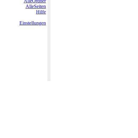
AlleOrdner
AlleSeiten
Hilfe
Einstellungen