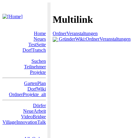
Multilink
Home
OrdnerVeranstaltungen
Neues
GründerWiki:OrdnerVeranstaltungen
TestSeite
DorfTratsch
Suchen
Teilnehmer
Projekte
GartenPlan
DorfWiki
OrdnerProjekte_alt
Dörfer
NeueArbeit
VideoBridge
VillageInnovationTalk