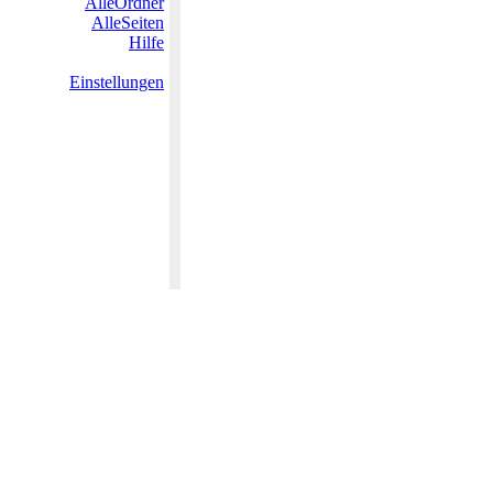
AlleOrdner
AlleSeiten
Hilfe
Einstellungen