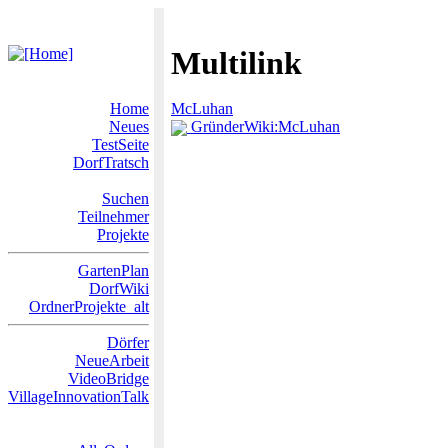
Multilink
Home
McLuhan
Neues
GründerWiki:McLuhan
TestSeite
DorfTratsch
Suchen
Teilnehmer
Projekte
GartenPlan
DorfWiki
OrdnerProjekte_alt
Dörfer
NeueArbeit
VideoBridge
VillageInnovationTalk