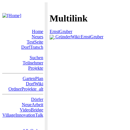
Multilink
Home
ErnstGruber
Neues
GründerWiki:ErnstGruber
TestSeite
DorfTratsch
Suchen
Teilnehmer
Projekte
GartenPlan
DorfWiki
OrdnerProjekte_alt
Dörfer
NeueArbeit
VideoBridge
VillageInnovationTalk