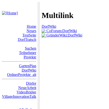
Multilink
Home
DorfWiki
Neues
CoForum:DorfWiki
TestSeite
GründerWiki:DorfWiki
DorfTratsch
Suchen
Teilnehmer
Projekte
GartenPlan
DorfWiki
OrdnerProjekte_alt
Dörfer
NeueArbeit
VideoBridge
VillageInnovationTalk