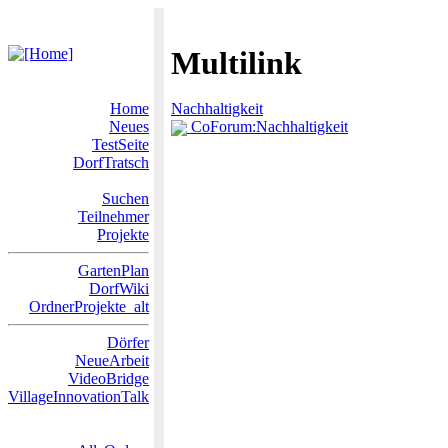
Multilink
Home
Nachhaltigkeit
Neues
CoForum:Nachhaltigkeit
TestSeite
DorfTratsch
Suchen
Teilnehmer
Projekte
GartenPlan
DorfWiki
OrdnerProjekte_alt
Dörfer
NeueArbeit
VideoBridge
VillageInnovationTalk