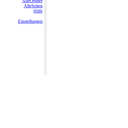
AlleOrdner
AlleSeiten
Hilfe
Einstellungen