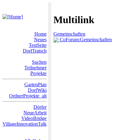
Multilink
Home
Gemeinschaften
Neues
CoForum:Gemeinschaften
TestSeite
DorfTratsch
Suchen
Teilnehmer
Projekte
GartenPlan
DorfWiki
OrdnerProjekte_alt
Dörfer
NeueArbeit
VideoBridge
VillageInnovationTalk