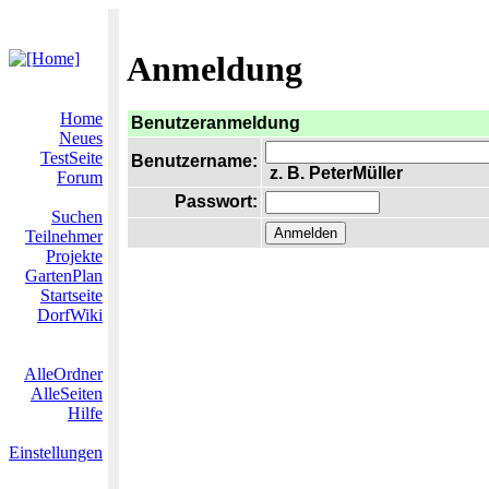
Anmeldung
Home
Benutzeranmeldung
Neues
TestSeite
Benutzername:
z. B. PeterMüller
Forum
Passwort:
Suchen
Teilnehmer
Projekte
GartenPlan
Startseite
DorfWiki
AlleOrdner
AlleSeiten
Hilfe
Einstellungen