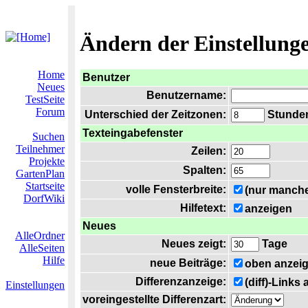
Ändern der Einstellung
Home
Benutzer
Neues
Benutzername:
TestSeite
Forum
Unterschied der Zeitzonen:
Stunden 
Texteingabefenster
Suchen
Teilnehmer
Zeilen:
Projekte
Spalten:
GartenPlan
Startseite
volle Fensterbreite:
(nur manche
DorfWiki
Hilfetext:
anzeigen
Neues
AlleOrdner
Neues zeigt:
Tage
AlleSeiten
Hilfe
neue Beiträge:
oben anzei
Differenzanzeige:
(diff)-Links
Einstellungen
voreingestellte Differenzart: