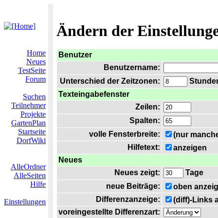
Ändern der Einstellung
Home
Benutzer
Neues
Benutzername:
TestSeite
Forum
Unterschied der Zeitzonen:
Stunden 
Texteingabefenster
Suchen
Teilnehmer
Zeilen:
Projekte
Spalten:
GartenPlan
Startseite
volle Fensterbreite:
(nur manche
DorfWiki
Hilfetext:
anzeigen
Neues
AlleOrdner
Neues zeigt:
Tage
AlleSeiten
Hilfe
neue Beiträge:
oben anzei
Differenzanzeige:
(diff)-Links
Einstellungen
voreingestellte Differenzart: