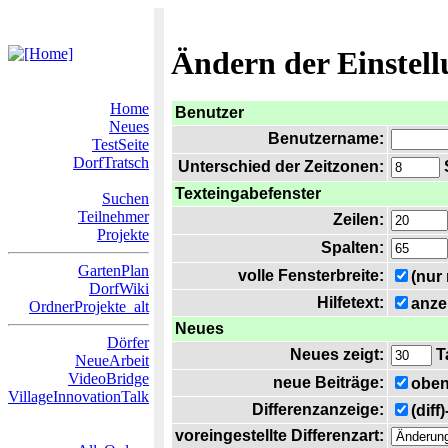
Ändern der Einstel
Home
Benutzer
Neues
Benutzername:
TestSeite
DorfTratsch
Unterschied der Zeitzonen:
S
Texteingabefenster
Suchen
Teilnehmer
Zeilen:
Projekte
Spalten:
GartenPlan
volle Fensterbreite:
(nur
DorfWiki
Hilfetext:
anze
OrdnerProjekte_alt
Neues
Dörfer
Neues zeigt:
T
NeueArbeit
VideoBridge
neue Beiträge:
oben
VillageInnovationTalk
Differenzanzeige:
(diff
voreingestellte Differenzart: