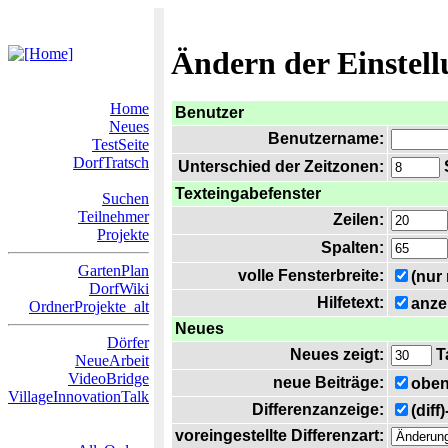
Ändern der Einstel
Home
Benutzer
Neues
Benutzername:
TestSeite
DorfTratsch
Unterschied der Zeitzonen:
S
Texteingabefenster
Suchen
Teilnehmer
Zeilen:
Projekte
Spalten:
GartenPlan
volle Fensterbreite:
(nur
DorfWiki
Hilfetext:
anze
OrdnerProjekte_alt
Neues
Dörfer
Neues zeigt:
T
NeueArbeit
VideoBridge
neue Beiträge:
oben
VillageInnovationTalk
Differenzanzeige:
(diff
voreingestellte Differenzart: