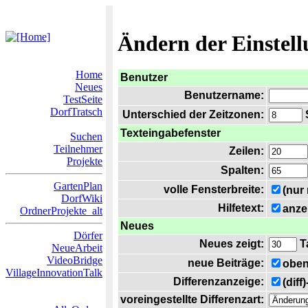
Ändern der Einstel
Home
Benutzer
Neues
Benutzername:
TestSeite
DorfTratsch
Unterschied der Zeitzonen:
S
Texteingabefenster
Suchen
Teilnehmer
Zeilen:
Projekte
Spalten:
GartenPlan
volle Fensterbreite:
(nur
DorfWiki
Hilfetext:
anze
OrdnerProjekte_alt
Neues
Dörfer
Neues zeigt:
T
NeueArbeit
VideoBridge
neue Beiträge:
oben
VillageInnovationTalk
Differenzanzeige:
(diff
voreingestellte Differenzart: