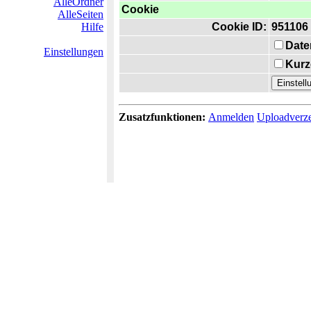
AlleOrdner
Cookie
AlleSeiten
Hilfe
Cookie ID:
951106
Date
Einstellungen
Kurz
Zusatzfunktionen:
Anmelden
Uploadverze