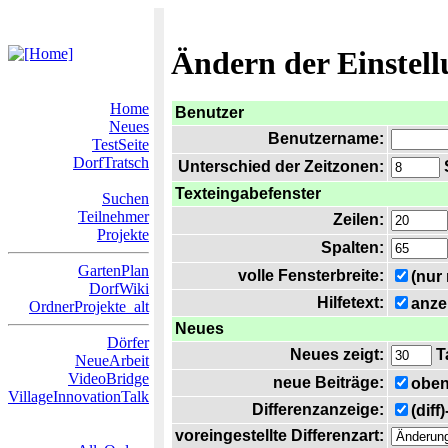
Ändern der Einstel
Home
Benutzer
Neues
Benutzername:
TestSeite
DorfTratsch
Unterschied der Zeitzonen:
S
Texteingabefenster
Suchen
Teilnehmer
Zeilen:
Projekte
Spalten:
GartenPlan
volle Fensterbreite:
(nur
DorfWiki
Hilfetext:
anze
OrdnerProjekte_alt
Neues
Dörfer
Neues zeigt:
T
NeueArbeit
VideoBridge
neue Beiträge:
oben
VillageInnovationTalk
Differenzanzeige:
(diff
voreingestellte Differenzart: