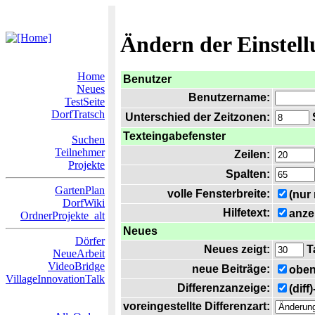
Ändern der Einstel
Home
Benutzer
Neues
Benutzername:
TestSeite
DorfTratsch
Unterschied der Zeitzonen:
S
Texteingabefenster
Suchen
Teilnehmer
Zeilen:
Projekte
Spalten:
GartenPlan
volle Fensterbreite:
(nur
DorfWiki
Hilfetext:
anze
OrdnerProjekte_alt
Neues
Dörfer
Neues zeigt:
T
NeueArbeit
VideoBridge
neue Beiträge:
oben
VillageInnovationTalk
Differenzanzeige:
(diff
voreingestellte Differenzart: