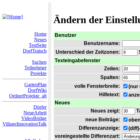
Ändern der Einstel
Home
Benutzer
Neues
Benutzername:
TestSeite
DorfTratsch
Unterschied der Zeitzonen:
S
Texteingabefenster
Suchen
Teilnehmer
Zeilen:
Projekte
Spalten:
GartenPlan
volle Fensterbreite:
(nur
DorfWiki
Hilfetext:
anze
OrdnerProjekte_alt
Neues
Dörfer
Neues zeigt:
T
NeueArbeit
VideoBridge
neue Beiträge:
oben
VillageInnovationTalk
Differenzanzeige:
(diff
voreingestellte Differenzart: