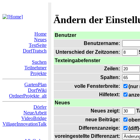
Ändern der Einstel
Home
Benutzer
Neues
Benutzername:
TestSeite
DorfTratsch
Unterschied der Zeitzonen:
S
Texteingabefenster
Suchen
Teilnehmer
Zeilen:
Projekte
Spalten:
GartenPlan
volle Fensterbreite:
(nur
DorfWiki
Hilfetext:
anze
OrdnerProjekte_alt
Neues
Dörfer
Neues zeigt:
T
NeueArbeit
VideoBridge
neue Beiträge:
oben
VillageInnovationTalk
Differenzanzeige:
(diff
voreingestellte Differenzart: