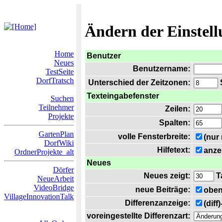
Ändern der Einstel
Home
Benutzer
Neues
Benutzername:
TestSeite
DorfTratsch
Unterschied der Zeitzonen:
S
Texteingabefenster
Suchen
Teilnehmer
Zeilen:
Projekte
Spalten:
GartenPlan
volle Fensterbreite:
(nur
DorfWiki
Hilfetext:
anze
OrdnerProjekte_alt
Neues
Dörfer
Neues zeigt:
T
NeueArbeit
VideoBridge
neue Beiträge:
oben
VillageInnovationTalk
Differenzanzeige:
(diff
voreingestellte Differenzart: