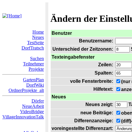
Ändern der Einstel
Home
Benutzer
Neues
Benutzername:
TestSeite
DorfTratsch
Unterschied der Zeitzonen:
S
Texteingabefenster
Suchen
Teilnehmer
Zeilen:
Projekte
Spalten:
GartenPlan
volle Fensterbreite:
(nur
DorfWiki
Hilfetext:
anze
OrdnerProjekte_alt
Neues
Dörfer
Neues zeigt:
T
NeueArbeit
VideoBridge
neue Beiträge:
oben
VillageInnovationTalk
Differenzanzeige:
(diff
voreingestellte Differenzart: