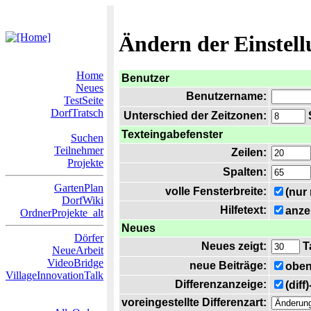
Ändern der Einstel
Home
Benutzer
Neues
Benutzername:
TestSeite
DorfTratsch
Unterschied der Zeitzonen:
S
Texteingabefenster
Suchen
Teilnehmer
Zeilen:
Projekte
Spalten:
GartenPlan
volle Fensterbreite:
(nur
DorfWiki
Hilfetext:
anze
OrdnerProjekte_alt
Neues
Dörfer
Neues zeigt:
T
NeueArbeit
VideoBridge
neue Beiträge:
oben
VillageInnovationTalk
Differenzanzeige:
(diff
voreingestellte Differenzart: