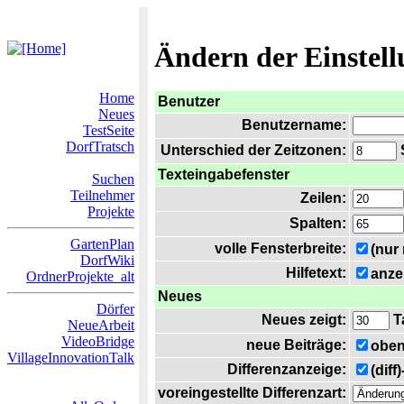
Ändern der Einstel
Home
Benutzer
Neues
Benutzername:
TestSeite
DorfTratsch
Unterschied der Zeitzonen:
S
Texteingabefenster
Suchen
Teilnehmer
Zeilen:
Projekte
Spalten:
GartenPlan
volle Fensterbreite:
(nur
DorfWiki
Hilfetext:
anze
OrdnerProjekte_alt
Neues
Dörfer
Neues zeigt:
T
NeueArbeit
VideoBridge
neue Beiträge:
oben
VillageInnovationTalk
Differenzanzeige:
(diff
voreingestellte Differenzart: