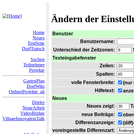
Ändern der Einstel
Home
Benutzer
Neues
Benutzername:
TestSeite
DorfTratsch
Unterschied der Zeitzonen:
S
Texteingabefenster
Suchen
Teilnehmer
Zeilen:
Projekte
Spalten:
GartenPlan
volle Fensterbreite:
(nur
DorfWiki
Hilfetext:
anze
OrdnerProjekte_alt
Neues
Dörfer
Neues zeigt:
T
NeueArbeit
VideoBridge
neue Beiträge:
oben
VillageInnovationTalk
Differenzanzeige:
(diff
voreingestellte Differenzart: